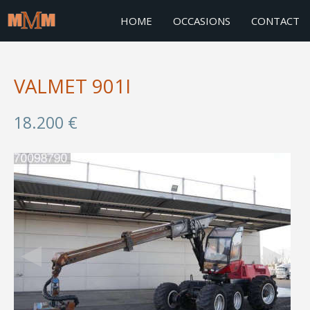
HOME
OCCASIONS
CONTACT
VALMET 901I
18.200 €